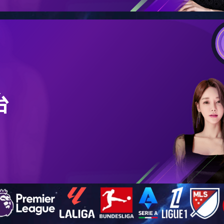
:
承德交通集团有限公司
>
纪检监察
>
党纪法规
党内政治生活的若干准则
政治生活的若干准则 关于新形势下党内政治生活的若干准则 （2016年
事情，关键在党，关键...
人员廉洁从业若干规定