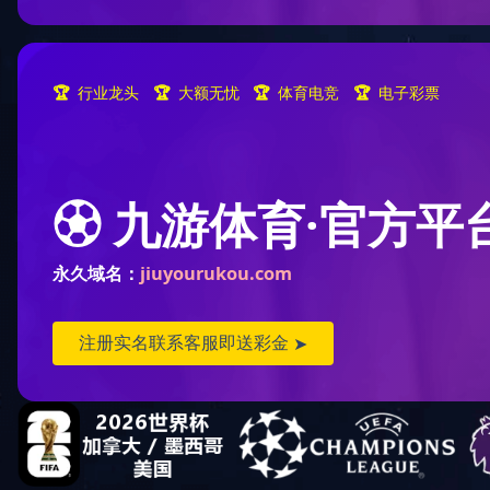
您当前的位置
纪检监察
关于新形势下
2020-05-15
关于新形势下党内
过） 办好中国的
国有企业领导
2020-05-15