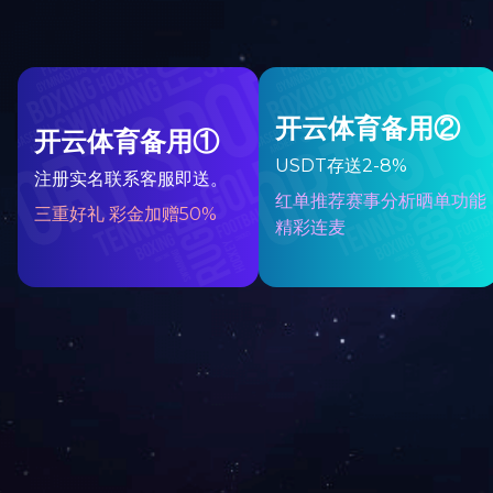
国有企业领导人员
护国家和出资人利
中国共产党问
2020-05-15
中国共产党问责
通知指出，2016
中国共产党廉
2020-05-15
中国共产党廉洁
委），解放军各总