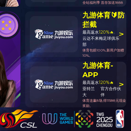
10月27日中国共产党第十八届中央委员会第六次全体会议通