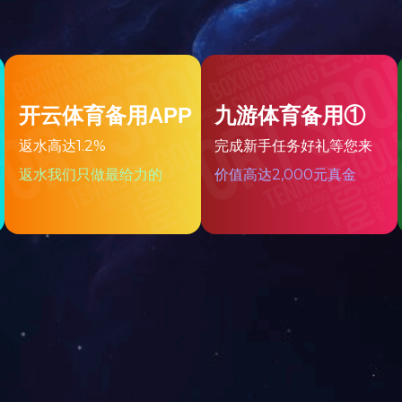
廉洁从业若干规定 （2009年7月1日） 第一章 总 则 第一条 为规
益，促进国有企业...
责条例
条例 近日，中共中央印发了修订后的《中国共产党问责条例》（以下简
年7月中共中央印发...
洁自律准则
自律准则 中共中央关于印发 《中国共产党廉洁自律准则》的通知 各省
部、各大单位党...