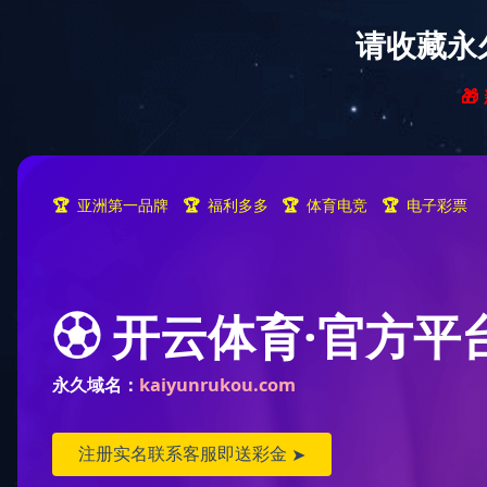
网站首页
集团概况
新闻中心