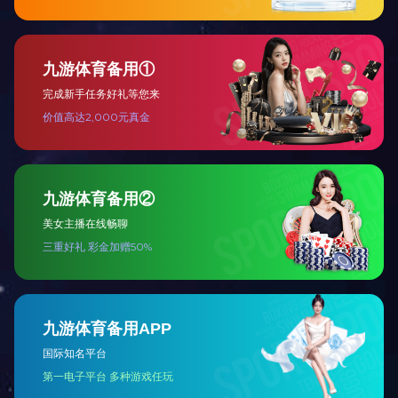
此次活动让职工们深刻体验到了运动的快乐、
竞争的乐趣，进一步提升了干部职工的凝聚力和战斗
力，加强了干部职工的感情和友谊。大家纷纷表示，
将以此次健身活动为契机，继续发扬锐意进取、团结
拼搏、蓬勃向上的精神，以强健的体魄、饱满的热
情、昂扬的斗志凝聚集团高质量发展的“硬核力量”。
（图片内容未经允许不得转载）