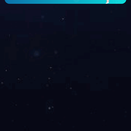
上一篇：增强抵腐定力，锻造干净担当党员队伍——交通集团举办党纪学习教育专题读书班
下一篇：承德交通集团党委开展“党纪铸魂再谱新篇”迎“七一”党建系列活动
技术支持：
承德水滴网络
公司地址：河北省世界杯网页版双桥区开发区冯营子镇闫营
子村交通局交通指挥中心2#楼
Copyright © 2020-2024 承德交通集团有限公司 版权所有
备案号：
冀ICP备20009962号-1
冀公网安备
13080202000498号
米兰官方网站
|
九游娱乐（JIUYOU）官方网站_9YOU GAME
|
在线买世界杯平台
|
星
空官方端网站登录入口
|
开云电子
|
九游网页版登录界面
|
开云官方在线入口
|
世界杯
在线登录
|
XKTY.COM星空·（中国有限公司）官方网站
|