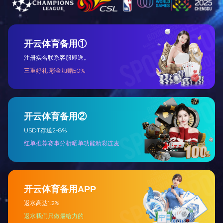
团代表队取得了第一名的好成绩，充分展现了集团职
工顽强拼搏、奋勇争先的精神风貌。