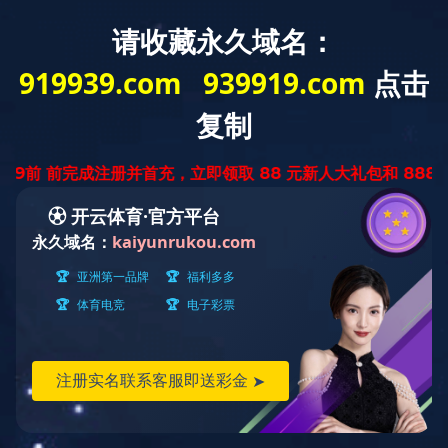
凝心聚力展风采 趣味运动强体魄——交通集团
组织干部职工参加全民健身活动
栏目：企业要闻
发布时间：2024-06-11 15:46 编辑:钟媛
6月6日，为纪念毛泽东同志“发展体育运动，增
强人民体质”题词72周年，进一步提高职工身体素
质，丰富职工文体生活，交通集团组织30余名干部职
工组成代表队，参加了由市体育局、市委市直机关工
委、市总工会主办的2024年世界杯网页版“发展体育