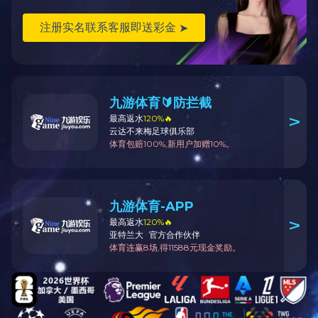
拔河比赛中，队员们经过3轮激烈角逐，交通集