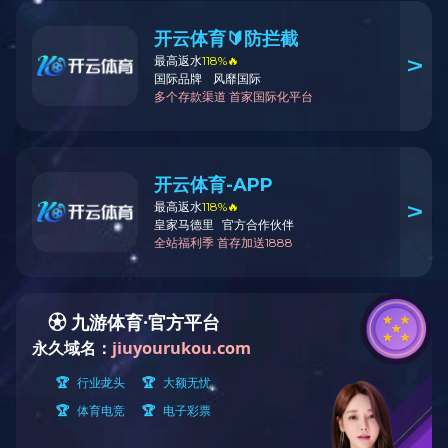
运动，增强人民体质”毛泽东同志题词72周年全民健
身主题活动暨世界杯网页版全民健身联赛端午登山寻
宝活动。
职工们参加了登山寻宝、拔河比赛等比赛项
目。随着一声号令，大家蓄势齐发，兴致勃勃地奔赴
藏宝地点，仔细寻找隐藏在景区山林草丛中的“宝
物”，同时体验着大自然的风光美景，享受运动的快
乐与放松。