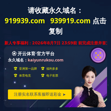
党的建设
您当前的位置:
承德交通集团有限公司
>
党的建设
>
精神文
明
集团参加“学党史、强信念、铸辉煌”主题党史知识竞赛
2021-06-28
为迎接中国共产党建党100周年，回顾党的光辉历程，营造学党
史、知党情、跟党走的浓厚氛围，进一步丰富党史学习教育内