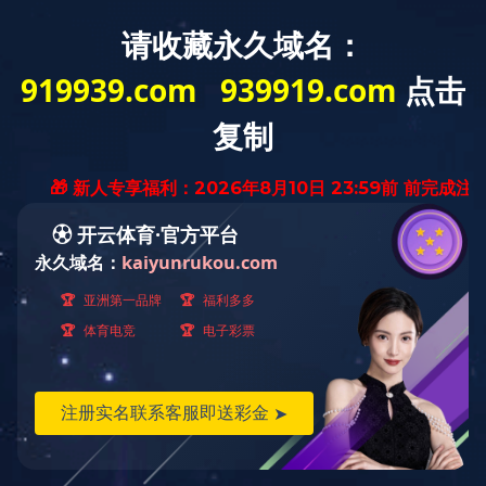
公司运营
您当前的位置:
承德交通集团有限公司
>
公司运营
承秦高速公路承德段2019年度隧道交通安全设施完善工程（QS-2 合同段）
2020-06-01
承秦高速公路承德段2019年度 隧道交通安全设施完善工程（QS-
2合同段） 项目概况：该项目为承秦高速公路承德段2019年养护
专项更新路面标线工程等6项养护工程施工（QS-2合同段）隧道