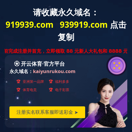
党的建设
您当前的位置:
承德交通集团有限公司
>
党的建设
>
党内法
规
中国共产党党徽党旗条例
2023-03-31
中国共产党党徽党旗条例（2021年6月17日中共中央政治局常委
会会议审议批准 2021年6月26日中共中央发布） 第一条 为