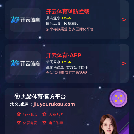
了规范党徽党旗制作、使用、管理，充分发挥党徽党旗的政治功
能，增强党的凝聚力、战斗力，激发党员党的意识，激励全党不
忘初心、牢记使命，坚定理想信念，团结带领全国各族人民在党
中国共产党党组工作条例
的旗帜下奋勇前进，根据《中......
2021-12-09
中国共产党党组工作条例 第一章 总 则 第一条 为了进一步规范
和改进党组工作，坚持和加强党的全面领导，提高党的长期执政
能力和领导水平，更好发挥党总揽全局、协调各方的领导...
关于新形势下党内政治生活的若干准则
2020-05-15
关于新形势下党内政治生活的若干准则 关于新形势下党内政治
生活的若干准则 （2016年10月27日中国共产党第十八届中央委
员会第六次全体会议通过） 办好中国的事情，关键在党，关键...
首页
上一页
1
2
下一页
末页